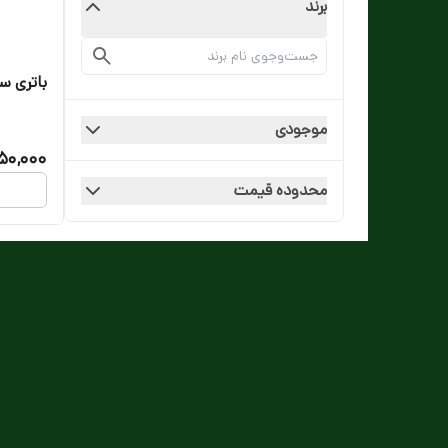
برند
باتری سکه
موجودی
50,000
محدوده قیمت