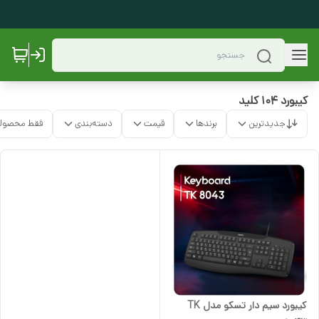
کیبورد 104 کلید
جدیدترین
برندها
قیمت
دسته‌بندی
فقط محصولا
کیبورد سیم دار تسکو مدل TK