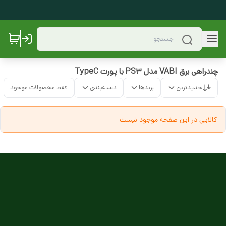
چندراهی برق VABI مدل PS3 با پورت TypeC
جدیدترین
برندها
دسته‌بندی
فقط محصولات موجود
کالایی در این صفحه موجود نیست