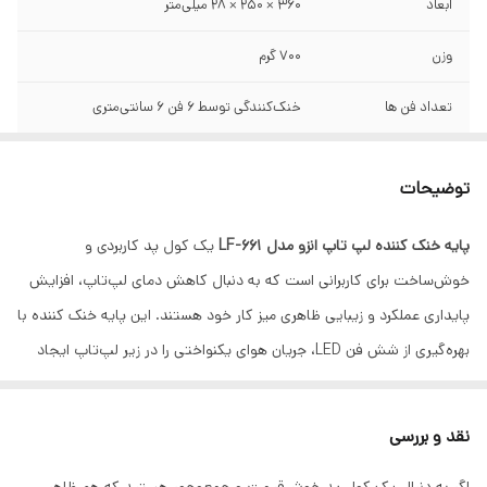
ابعاد
360 × 250 × 28 میلی‌متر
وزن
700 گرم
تعداد فن ها
خنک‌کنندگی توسط 6 فن 6 سانتی‌متری
تعداد پورت خروجی
1 عدد USB
توضیحات
نورپردازی
نورپردازی LED روی فن‌ها
پایه خنک کننده لپ تاپ انزو مدل LF-661
یک کول پد کاربردی و
سایر قابلیت ها
مناسب لپ‌تاپ‌های تا 17 اینچ بدنه ترکیبی فلز
خوش‌ساخت برای کاربرانی است که به دنبال کاهش دمای لپ‌تاپ، افزایش
آلومینیوم و پلاستیک ABS تنظیم ارتفاع در 4
سطح مختلف دارای دو گیره نگهدارنده لپ‌تاپ
پایداری عملکرد و زیبایی ظاهری میز کار خود هستند. این پایه خنک کننده با
طراحی جمع‌وجور و سبک
بهره‌گیری از شش فن LED، جریان هوای یکنواختی را در زیر لپ‌تاپ ایجاد
می‌کند.
مزایا و نقاط قوت اصلی
نقد و بررسی
بدنه ترکیبی از
فلز آلومینیوم
و پلاستیک ABS، هم مقاومت خوبی در برابر