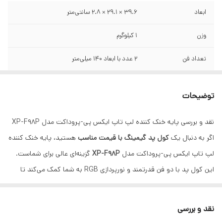
ابعاد
۳۹.۶ × ۲۹.۱ × ۲.۸ سانتی‌متر
وزن
۱ کیلوگرم
تعداد فن
۲ عدد با ابعاد ۱۴۰ میلی‌متر
سرعت فن
۱۳۰۰ دور در دقیقه
توضیحات
استاندارد عملکرد
CE، FCC، RoHS
نقد و بررسی پایه خنک کننده لپ تاپ ایکس پی-پروداکت مدل XP-F98P
اگر به دنبال یک
کول پد گیمینگ با قیمت مناسب
هستید، پایه خنک کننده
لپ تاپ ایکس پی-پروداکت مدل
XP-F98P
گزینه‌ای عالی برای شماست.
این کول پد با دو فن قدرتمند و نورپردازی RGB به شما کمک می‌کند تا
دمای لپ‌تاپ خود را در طول بازی‌های طولانی یا کارهای سنگین کاهش
دهید. سرعت چرخش فن‌ها به ۱۳۰۰ دور در دقیقه می‌رسد که برای
نقد و بررسی
خنک‌کنندگی عالی است.