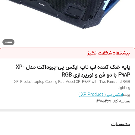
پایه خنک کننده لپ تاپ ایکس پی-پروداکت مدل XP-
F98P با دو فن و نورپردازی RGB
XP-Product Laptop Cooling Pad Model XP-F98P with Two Fans and RGB
Lighting
برند:
ایکس پی ( XP Product )
شناسه کالا
1375269
مشخصات