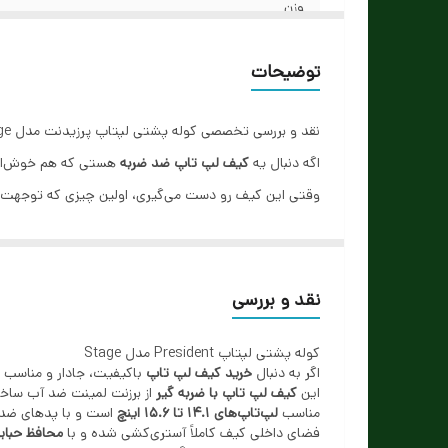
وزن
جنس
توضیحات
دارای
نقد و بررسی تخصصی کوله پشتی لپتاپ پرزیدنت مدل Stage
ضربه گیر
اگه دنبال یه
کیف لپ تاپ ضد ضربه
هستی که هم خوش‌استایل باشه،
وقتی این کیف رو دست می‌گیری، اولین چیزی که توجهت رو
سایر قابلیت ها
ازش استفاده کنی.
محفظه مخصوص لپ‌تاپ با
ضربه‌گیر حبابی
طراحی شده که 
دسته‌های نرم و بندهای ضد تعریقش باعث می‌شن حتی اگه و
نقد و بررسی
اگه هنوز شک داری که
کیف لپ تاپ از کجا بخرم
یا دنبال 
کوله پشتی لپتاپ President مدل Stage
آبتین رایانه تهیه‌اش کن!
اگر به دنبال
خرید کیف لپ تاپ
باکیفیت، جادار و مناسب برای استفاده روز
این
کیف لپ تاپ با ضربه گیر
از برزنت لمینت ضد آب ساخته 
مناسب
لپ‌تاپ‌های 14.1 تا 15.6 اینچ
است و با پدهای ضد ت
فضای داخلی کیف کاملاً آستری‌کشی شده و با
محافظ حباب