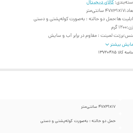
ته‌بندی
:
کالای دیجیتال
عاد
:
47x31x17 سانتی‌متر
بلیت ها
:
حمل دو حالته : به‌صورت کوله‌پشتی و دستی
زن
:
1200 گرم
نس
:
برزنت لمینت : مقاوم در برابر آب و سایش
رای
:
پدهای طبی ضد تعریق : کاهش فشار روی شانه و ستون فقرات
ایش بیشتر
به گیر
:
فضای لپتاپ با محافظ حبابی: محافظت کامل در برابر ضربه
اسه کالا
13720485
یر
محفظه تبلت و زیپ مخفی پشتی : امنیت و نظم بیشتر بند 
بلیت ها
:
ترولی : قابل نصب روی دسته چمدان
47x31x17 سانتی‌متر
حمل دو حالته : به‌صورت کوله‌پشتی و دستی