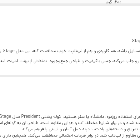
1200 گرم
برزنت لمینت : مقاوم در برابر آب و سایش
پدهای طبی ضد تعریق : کاهش فشار روی شانه و ستون فقرات
فضای لپتاپ با محافظ حبابی: محافظت کامل در برابر ضربه
 هم کاربردی و هم از لپ‌تاپت خوب محافظت کنه، این مدل Stage از برند President دقیقاً همونه!
 جلب می‌کنه، جنس باکیفیت و طراحی جمع‌وجوره. بدنه‌اش از برزنت لمینت ضد آ
محفظه تبلت و زیپ مخفی پشتی : امنیت و نظم بیشتر بند مخصوص ت
خیالت رو از بابت ایمنی دستگاهت راحت می‌کنه. فضای داخلیش هم حسابی جا داره
سایل سنگینی حمل کنی، اذیت نشی. از همه بهتر، بند ترولی داره که توی سفر واق
مدلی مثل کیف لپ تاپ دیجی کالا هستی، این مدل یه انتخاب فوق‌العاده‌ست با ق
مره، دانشگاه یا سفر هستید، کوله پشتی President مدل Stage انتخابی بی‌نظیر برای شماست.
شده و در برابر شرایط مختلف آب و هوایی مقاوم است. طراحی آن به گونه‌ای است که 
عریق و دسته‌های راحت، تجربه حمل آسان و ایمنی را فراهم می‌کند.
ی مقاوم
از لپ‌تاپ شما در برابر ضربات احتمالی محافظت می‌کند. همچنین دارای
م