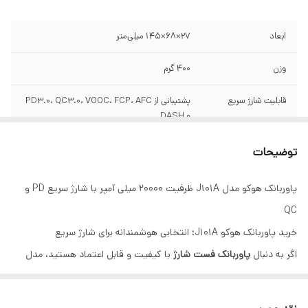
ابعاد
27×68×145 میلی‌متر
وزن
400 گرم
قابلیت شارژ سریع
پشتیبانی از PD3.0، QC3.0، VOOC، FCP، AFC
و DASH
تعداد پورت خروجی
3 عدد (2 عدد USB-A، 1 عدد Type-C)
توضیحات
قابلیت شارژ همزمان
بله، با فناوری Intelligent Balance برای توزیع
پاوربانک هوکو مدل J101A ظرفیت 20000 میلی آمپر با شارژ سریع PD و
هوشمند جریان
QC
خرید پاوربانک هوکو J101A؛ انتخابی هوشمندانه برای شارژ سریع
اگر به دنبال
پاوربانک فست شارژ
با کیفیت و قابل اعتماد هستید، مدل
هوکو J101A
با ظرفیت
20000 میلی‌آمپر ساعت
یکی از بهترین گزینه‌هاست.
این
پاوربانک هوکو
با پشتیبانی از فناوری‌های شارژ سریع
،
QC3.0
،
PD3.0