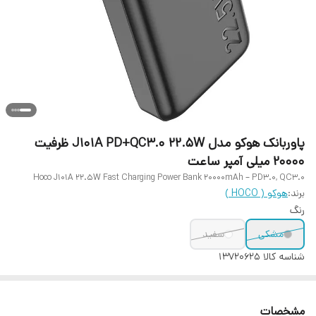
پاوربانک هوکو مدل J101A PD+QC3.0 22.5W ظرفیت
20000 میلی‌ آمپر ساعت
Hoco J101A 22.5W Fast Charging Power Bank 20000mAh – PD3.0, QC3.0
برند:
هوکو ( HOCO )
رنگ
مشکی
سفید
شناسه کالا
13720625
مشخصات