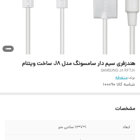
هندزفری سیم دار سامسونگ مدل J8 ساخت ویتنام
SAMSUNG J8 RFTJ8
برند:
متفرقه
شناسه کالا
100090
مشخصات
ابعاد
1*7*12 سانتی متر