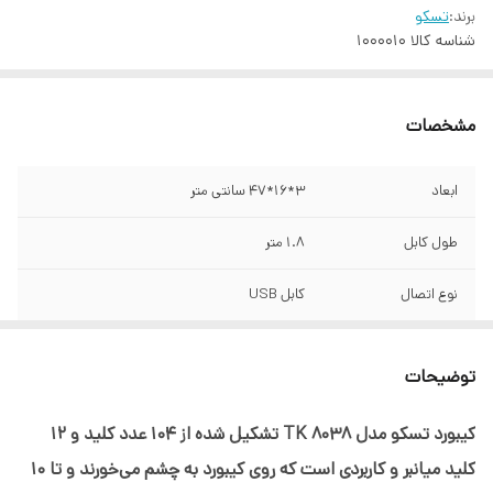
برند:
تسکو
شناسه کالا
1000010
مشخصات
ابعاد
3*16*47 سانتی متر
طول کابل
1.8 متر
نوع اتصال
کابل USB
وزن
577 گرم
توضیحات
کیبورد تسکو مدل TK 8038 تشکیل شده از 104 عدد کلید و 12
کلید میانبر و کاربردی است که روی کیبورد به چشم می‌خورند و تا 10