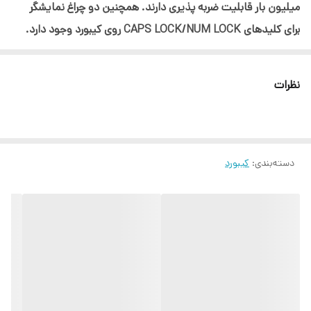
میلیون بار قابلیت ضربه پذیری دارند. همچنین دو چراغ نمایشگر
برای کلیدهای CAPS LOCK/NUM LOCK روی کیبورد وجود دارد.
کیبورد تسکو مدل TK 8038 | یک انتخاب مطمئن!
یکی از کیبوردهای جمع و جور و سبک بازار که برای انجام امور روزمره
نظرات
و اداری همواره گزینه خوبی به شمار می‌رود TK 8038 از برند تسکو
است. این کیبورد با بدنه‌ای از جنس مرغوب خیال شما را از استحکام
آن راحت می‌کند. از طرف دیگر وجود کلیدهای فوق العاده روان و نرم
می‌تواند از میزان خستگی ناشی از کار طولانی‌مدت کم کند. TK
دسته‌بندی
:
کیبورد
8038 از نوع سیمی بوده و با هر سیستمی قابلیت اتصال دارد.
معمولاً افرادی که برای امور اداری کیبورد تهیه می‌کنند به دنبال
کیبوردهایی با طراحی ساده اما ارگونومیک هستند. این افراد به
طراحی کارکردن مداوم و طولانی به راحت بودن جای مچ دست کیبورد
و نرم بودن دکمه‌ها توجه می‌کنند. TK 8038 با داشتن ویژگی‌های
گفته شده تا سال‌ها مورد علاقه‌ترین کیبورد شما خواهد بود.