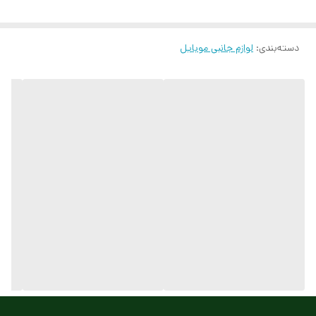
میلی‌متر هستند. برای استفاده از این شارژر کافی است آن را به طور
مستقیم به درگاه فندک داخل خودرو متصل کنید و با استفاده از LED تعبیه
دسته‌بندی
:
لوازم جانبی موبایل
شده روی آن وضعیت شارژر را مشاهده کنید. همراه با این شارژر یک کابل
microUSB ارائه می‎شود که طول آن برابر با یک متر است. روکش این کابل
بافته شده که در مقابل گره خوردن و در هم پیچیدن مقاوم است.