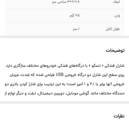
ابعاد
18*8*3 سانتی متر
وزن
65 گرم
طول کابل
1 متر
ولتاژ خروجی
5 ولت ، 2.1 آمپر
توضیحات
سایر قابلیت ها
شارژ همزمان دو دستگاه
شارژر فندکی « تسکو » با درگاه‌های فندکی خودروهای مختلف سازگاری دارد.
روی سطح این شارژر دو درگاه خروجی USB طراحی شده که شدت جریان
خروجی آن‎ها برابر با 2.1 و 1 آمپر است؛ به این ترتیب برای شارژ کردن باتری دو
دستگاه مختلف مانند گوشی‌ موبایل، دوربین دیجیتال، تبلت و دیگر لوازم از
این قبیل به طور همزمان مناسب است. شارژر فندکی TCG 31 قابلیت شارژ
سریع دارد. ولتاژ ورودی در این محصول 12 تا 24 ولت بوده و ولتاژ خروجی
نظرات
در آن 5 ولت است. این شارژر 18.2 گرم وزن دارد و ابعاد آن 25 × 35 × 70