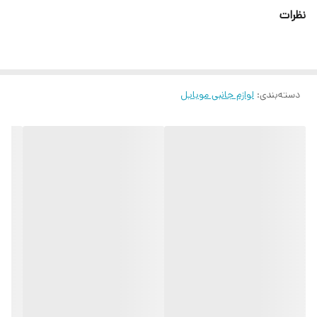
خریداری کنید و از ترافیک بهترین استفاده را برده و گوشی خود را
نظرات
شارژ کنید، شاید هم قصد یک سفر جاده‌ای را داشته باشید که قطعا
یکی از دغدغه‌های شما شارژ بودن گوشی خواهد بود و چه چیزی بهتر
از یک شارژ فندکی با کیفیت ؛ این محصول شامل دو خروجی USB
با قدرت ۳٫۱ آمپر است و یک کابل میکرو نیز به همراه آن است که به
دسته‌بندی
:
لوازم جانبی موبایل
وسیله آن می‌توانید دستگاه‌هایی با پورت MICRO را شارژ کنید.