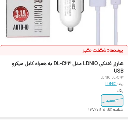
شارژر فندکی LDNIO مدل DL-C23 به همراه کابل میکرو
USB
LDNIO DL-C23
برند:
LDNIO
رنگ
سفید
شناسه کالا
137201115