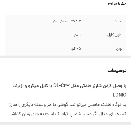
مشخصات
ابعاد
16*7*3 سانتی متر
طول کابل
1 متر
وزن
65 گرم
ولتاژ خروجی
5 ولت ، 3.1 آمپر
توضیحات
سایر قابلیت ها
شارژ همزمان دو دستگاه
با وصل کردن شارژر فندکی مدل DL-C23 با کابل میکرو و از برند
LDNIO
به درگاه فندک ماشین می‌توانید گوشی یا هر وسیله دیگری را شارژ
کنید؛ برای مثال اگر مسیر شما پر ترافیک است به جای زمان گذاشتن
در منزل جهت شارژ کردن گوشی خود می‌توانید این شارژر فندکی را