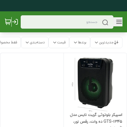
جدیدترین
برندها
قیمت
دسته‌بندی
فقط محصولا
اسپیکر بلوتوثی گریت نایس مدل
GTS-1345 ده وات، رقص نور،