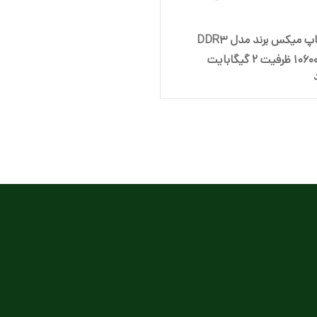
رم لپ تاپ میکس برند مدل DDR3
 2 گیگابایت