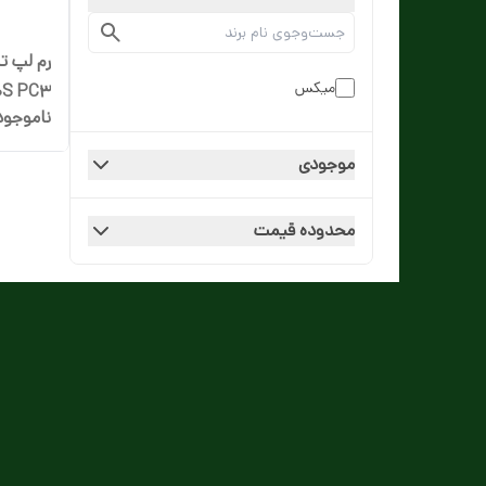
میکس
10600S PC3 ظرفیت
ناموجود
موجودی
محدوده قیمت